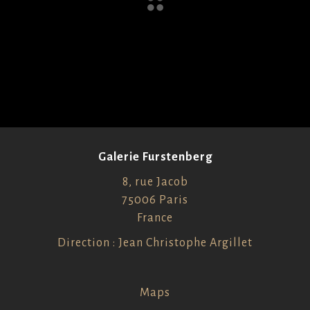
Galerie Furstenberg
8, rue Jacob
75006 Paris
France
Direction : Jean Christophe Argillet
Maps