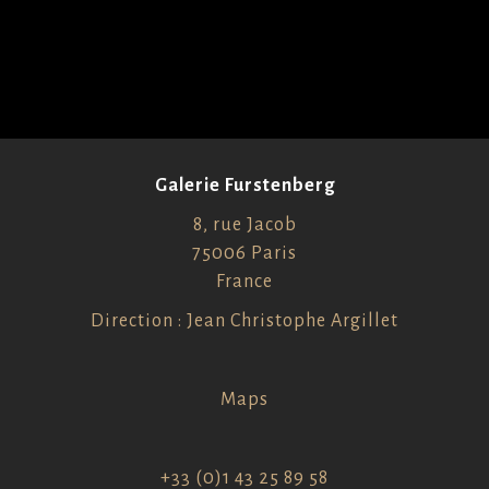
Galerie Furstenberg
8, rue Jacob
75006 Paris
France
Direction : Jean Christophe Argillet
Maps
+33 (0)1 43 25 89 58