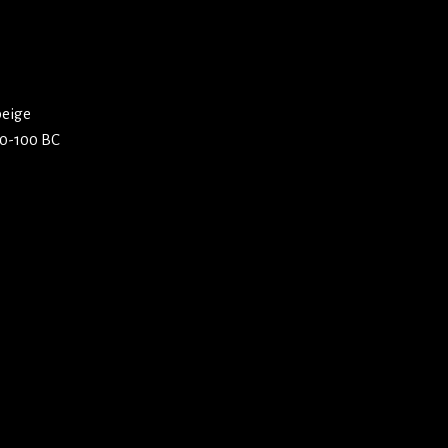
beige
00-100 BC