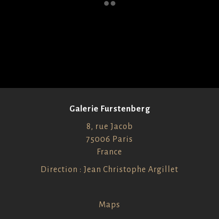
Galerie Furstenberg
8, rue Jacob
75006 Paris
France
Direction : Jean Christophe Argillet
Maps